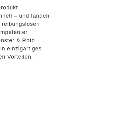
produkt
hnell – und fanden
 reibungslosen
ompetenter
nster & Roto-
in einzigartiges
n Vorteilen.