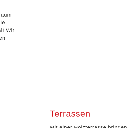
nraum
le
l! Wir
en
Terrassen
Mit einer Holzterrasse bringen